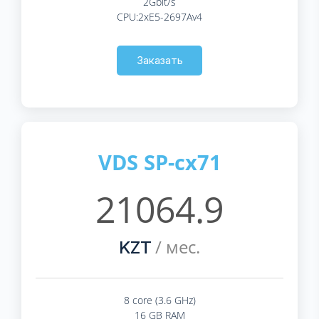
2Gbit/s
CPU:2xE5-2697Av4
Заказать
VDS SP-cx71
21064.9
/ мес.
KZT
8 core (3.6 GHz)
16 GB RAM