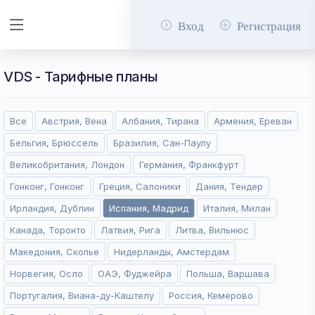
Вход
Регистрация
VDS - Тарифные планы
Все
Австрия, Вена
Албания, Тирана
Армения, Ереван
Бельгия, Брюссель
Бразилия, Сан-Паулу
Великобритания, Лондон
Германия, Франкфурт
Гонконг, Гонконг
Греция, Салоники
Дания, Тендер
Ирландия, Дублин
Испания, Мадрид
Италия, Милан
Канада, Торонто
Латвия, Рига
Литва, Вильнюс
Македония, Скопье
Нидерланды, Амстердам
Норвегия, Осло
ОАЭ, Фуджейра
Польша, Варшава
Португалия, Виана-ду-Каштелу
Россия, Кемерово