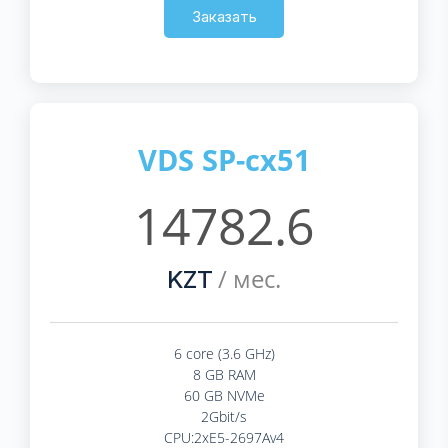
Заказать
VDS SP-cx51
14782.6
/ мес.
KZT
6 core (3.6 GHz)
8 GB RAM
60 GB NVMe
2Gbit/s
CPU:2xE5-2697Av4