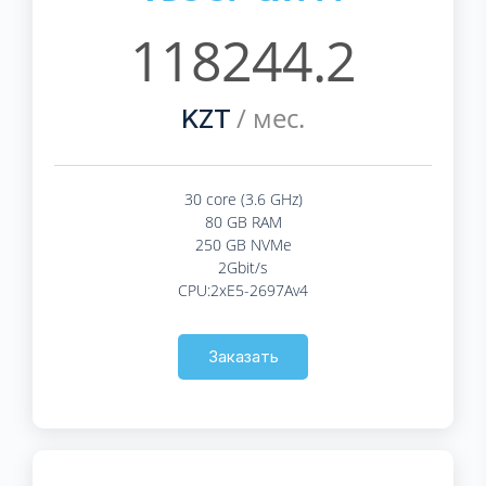
118244.2
/ мес.
KZT
30 core (3.6 GHz)
80 GB RAM
250 GB NVMe
2Gbit/s
CPU:2xE5-2697Av4
Заказать