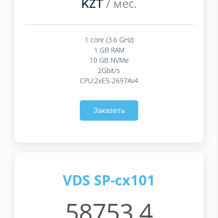
/ мес.
KZT
1 core (3.6 GHz)
1 GB RAM
10 GB NVMe
2Gbit/s
CPU:2xE5-2697Av4
Заказать
VDS SP-cx101
58753.4