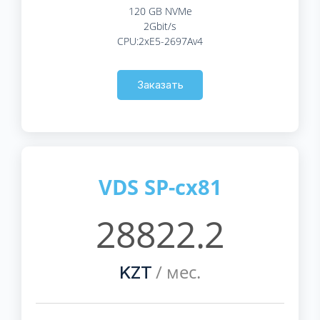
120 GB NVMe
2Gbit/s
CPU:2xE5-2697Av4
Заказать
VDS SP-cx81
28822.2
/ мес.
KZT