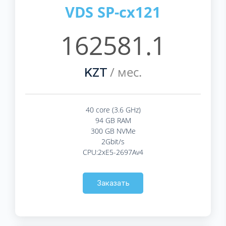
VDS SP-cx121
162581.1
/ мес.
KZT
40 core (3.6 GHz)
94 GB RAM
300 GB NVMe
2Gbit/s
CPU:2xE5-2697Av4
Заказать