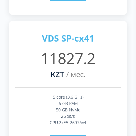
VDS SP-cx41
11827.2
/ мес.
KZT
5 core (3.6 GHz)
6 GB RAM
50 GB NVMe
2Gbit/s
CPU:2xE5-2697Av4