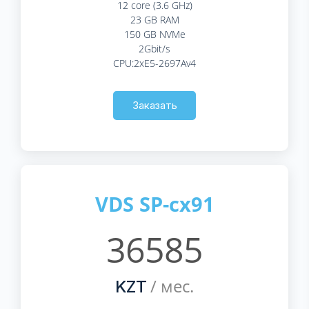
12 core (3.6 GHz)
23 GB RAM
150 GB NVMe
2Gbit/s
CPU:2xE5-2697Av4
Заказать
VDS SP-cx91
36585
/ мес.
KZT