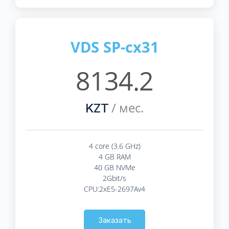
VDS SP-cx31
8134.2
/ мес.
KZT
4 core (3.6 GHz)
4 GB RAM
40 GB NVMe
2Gbit/s
CPU:2xE5-2697Av4
Заказать