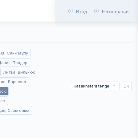
Вход
Регистрация
ия, Сан-Паулу
Дания, Тендер
Литва, Вильнюс
ша, Варшава
рск
иев
ия, Стокгольм