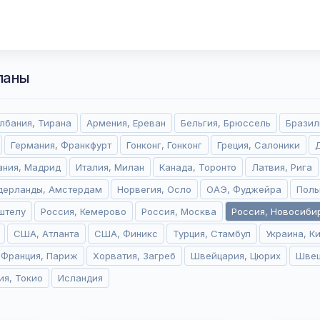
ланы
лбания, Тирана
Армения, Ереван
Бельгия, Брюссель
Бразил
Германия, Франкфурт
Гонконг, Гонконг
Греция, Салоники
ания, Мадрид
Италия, Милан
Канада, Торонто
Латвия, Рига
дерланды, Амстердам
Норвегия, Осло
ОАЭ, Фуджейра
Поль
штелу
Россия, Кемерово
Россия, Москва
Россия, Новосиби
США, Атланта
США, Финикс
Турция, Стамбул
Украина, К
Франция, Париж
Хорватия, Загреб
Швейцария, Цюрих
Швец
ия, Токио
Исландия