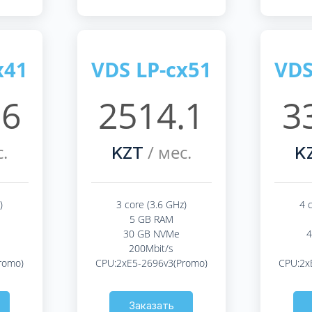
x41
VDS LP-cx51
VDS
.6
2514.1
3
.
/ мес.
KZT
K
)
3 core (3.6 GHz)
4 
5 GB RAM
30 GB NVMe
200Mbit/s
romo)
CPU:2xE5-2696v3(Promo)
CPU:2x
Заказать