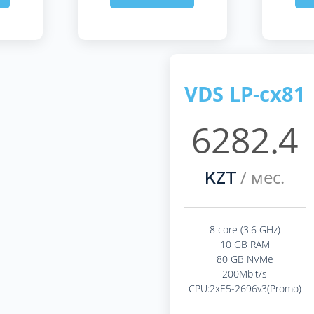
VDS LP-cx81
6282.4
/ мес.
KZT
8 core (3.6 GHz)
10 GB RAM
80 GB NVMe
200Mbit/s
CPU:2xE5-2696v3(Promo)