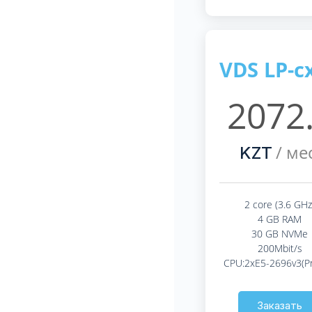
VDS LP-c
2072
/ мес
KZT
2 core (3.6 GHz
4 GB RAM
30 GB NVMe
200Mbit/s
CPU:2xE5-2696v3(P
Заказать