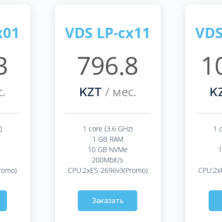
x01
VDS LP-cx11
VDS
3
796.8
1
.
/ мес.
KZT
K
)
1 core (3.6 GHz)
1 
1 GB RAM
10 GB NVMe
200Mbit/s
romo)
CPU:2xE5-2696v3(Promo)
CPU:2x
Заказать