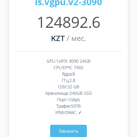
is.vgpu.v2-3090
124892.6
/ мес.
KZT
GPU:1xRTX 3090 24GB
CPU:EPYC 7402
Ядра:8
ГГц:2.8
ОЗУ:32 GB
Хранилище:240GB SSD
Порт:1Gbps
Трафик:50TB
IPMI/DRAC: ✓
Заказать