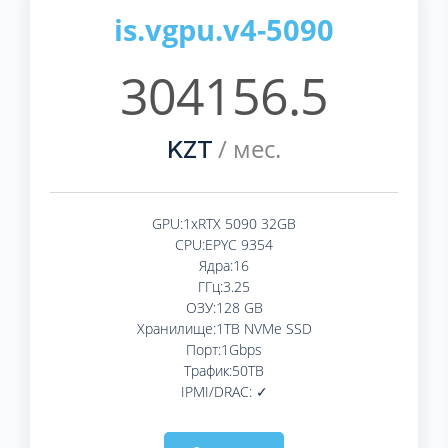
is.vgpu.v4-5090
304156.5
/ мес.
KZT
GPU:1xRTX 5090 32GB
CPU:EPYC 9354
Ядра:16
ГГц:3.25
ОЗУ:128 GB
Хранилище:1TB NVMe SSD
Порт:1Gbps
Трафик:50TB
IPMI/DRAC: ✓