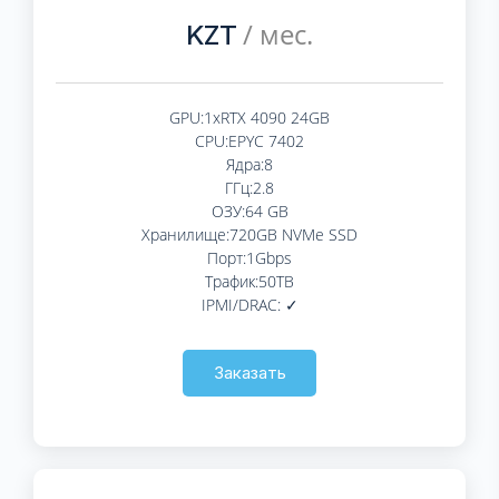
/ мес.
KZT
GPU:1xRTX 4090 24GB
CPU:EPYC 7402
Ядра:8
ГГц:2.8
ОЗУ:64 GB
Хранилище:720GB NVMe SSD
Порт:1Gbps
Трафик:50TB
IPMI/DRAC: ✓
Заказать