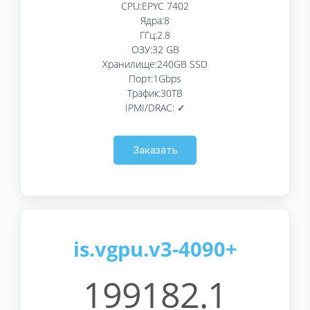
CPU:EPYC 7402
Ядра:8
ГГц:2.8
ОЗУ:32 GB
Хранилище:240GB SSD
Порт:1Gbps
Трафик:30TB
IPMI/DRAC: ✓
Заказать
is.vgpu.v3-4090+
199182.1