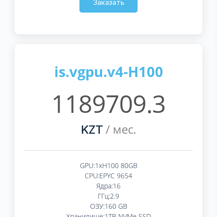
Заказать
is.vgpu.v4-H100
1189709.3
/ мес.
KZT
GPU:1xH100 80GB
CPU:EPYC 9654
Ядра:16
ГГц:2.9
ОЗУ:160 GB
Хранилище:1TB NVMe SSD