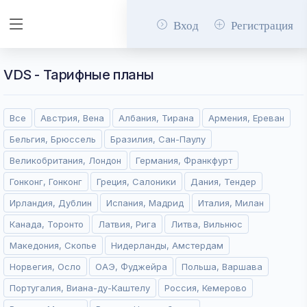
Вход
Регистрация
VDS - Тарифные планы
Все
Австрия, Вена
Албания, Тирана
Армения, Ереван
Бельгия, Брюссель
Бразилия, Сан-Паулу
Великобритания, Лондон
Германия, Франкфурт
Гонконг, Гонконг
Греция, Салоники
Дания, Тендер
Ирландия, Дублин
Испания, Мадрид
Италия, Милан
Канада, Торонто
Латвия, Рига
Литва, Вильнюс
Македония, Скопье
Нидерланды, Амстердам
Норвегия, Осло
ОАЭ, Фуджейра
Польша, Варшава
Португалия, Виана-ду-Каштелу
Россия, Кемерово