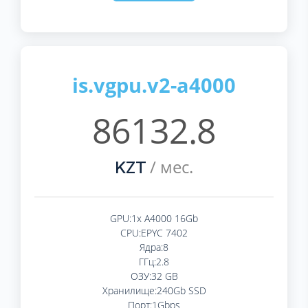
is.vgpu.v2-a4000
86132.8
/ мес.
KZT
GPU:1x A4000 16Gb
CPU:EPYC 7402
Ядра:8
ГГц:2.8
ОЗУ:32 GB
Хранилище:240Gb SSD
Порт:1Gbps