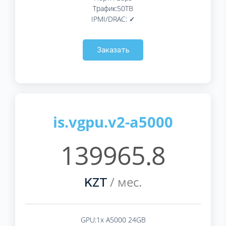
Трафик:50TB
IPMI/DRAC: ✓
Заказать
is.vgpu.v2-a5000
139965.8
/ мес.
KZT
GPU:1x A5000 24GB