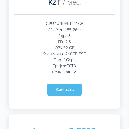
/ мес.
KZT
GPU:1x 1080Ti 11GB
CPU:Xeon E5-26xx
Ядра:8
ГГц:2.8
ОЗУ:32 GB
Хранилище:240GB SSD
Порт:1Gbps
Трафик:50TB
IPMI/DRAC: ✓
Заказать