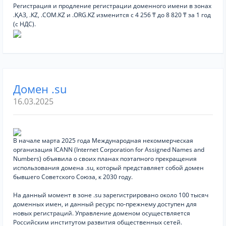
Регистрация и продление регистрации доменного имени в зонах
.ҚАЗ, .KZ, .COM.KZ и .ORG.KZ изменится с 4 256 ₸ до 8 820 ₸ за 1 год
(с НДС).
Домен .su
16.03.2025
В начале марта 2025 года Международная некоммерческая
организация ICANN (Internet Corporation for Assigned Names and
Numbers) объявила о своих планах поэтапного прекращения
использования домена .su, который представляет собой домен
бывшего Советского Союза, к 2030 году.
На данный момент в зоне .su зарегистрировано около 100 тысяч
доменных имен, и данный ресурс по-прежнему доступен для
новых регистраций. Управление доменом осуществляется
Российским институтом развития общественных сетей.