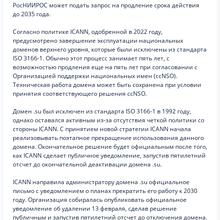
РосНИИРОС может подать запрос на продление срока действия
до 2035 года.
Согласно политике ICANN, одобренной в 2022 году,
предусмотрено завершение эксплуатации национальных
доменов верхнего уровня, которые были исключены из стандарта
ISO 3166-1. Обычно этот процесс занимает пять лет, с
возможностью продления еще на пять лет при согласовании с
Организацией поддержки национальных имен (ccNSO).
Техническая работа домена может быть сохранена при условии
принятия соответствующего решения ccNSO.
Домен .su был исключен из стандарта ISO 3166-1 в 1992 году,
однако оставался активным из-за отсутствия четкой политики со
стороны ICANN. С принятием новой стратегии ICANN начала
реализовывать поэтапное прекращение использования данного
домена. Окончательное решение будет официальным после того,
как ICANN сделает публичное уведомление, запустив пятилетний
отсчет до окончательной деактивации домена .su.
ICANN направила администратору домена .su официальное
письмо с уведомлением о планах прекратить его работу к 2030
году. Организация собиралась опубликовать официальное
уведомление об удалении 13 февраля, сделав решение
публичным и запустив пятилетний отсчет до отключения домена.