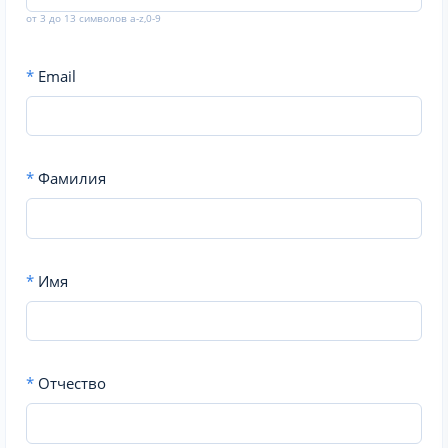
от 3 до 13 символов a-z,0-9
*
Email
*
Фамилия
*
Имя
*
Отчество