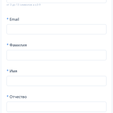
от 3 до 13 символов a-z,0-9
*
Email
*
Фамилия
*
Имя
*
Отчество