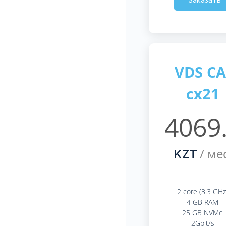
VDS CA
cx21
4069
/ мес
KZT
2 core (3.3 GHz
4 GB RAM
25 GB NVMe
2Gbit/s