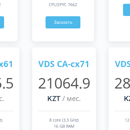
2
CPU:EPYC 7662
Заказать
x61
VDS CA-cx71
VDS
.5
21064.9
28
с.
/ мес.
KZT
K
z)
8 core (3.3 GHz)
12
16 GB RAM