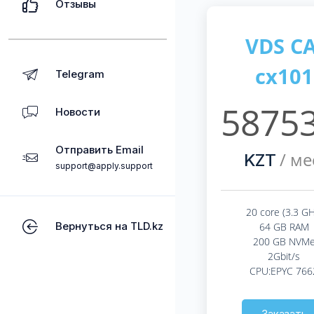
Отзывы
VDS CA
cx101
Telegram
58753
Новости
Отправить Email
/ ме
KZT
support@apply.support
20 core (3.3 GH
Вернуться на TLD.kz
64 GB RAM
200 GB NVM
2Gbit/s
CPU:EPYC 766
Заказать