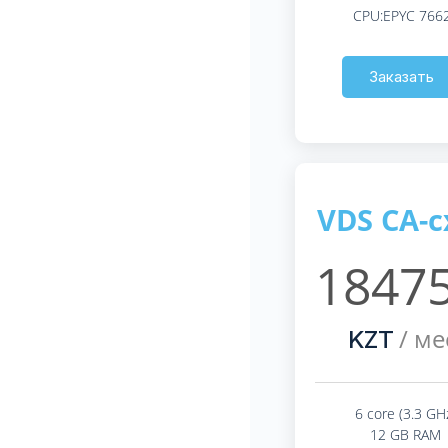
CPU:EPYC 766
Заказать
VDS CA-c
18475
/ ме
KZT
6 core (3.3 GH
12 GB RAM