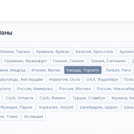
ланы
лбания, Тирана
Армения, Ереван
Бельгия, Брюссель
Бразил
Германия, Франкфурт
Гонконг, Гонконг
Греция, Салоники
ания, Мадрид
Италия, Милан
Канада, Торонто
Латвия, Рига
дерланды, Амстердам
Норвегия, Осло
ОАЭ, Фуджейра
Поль
штелу
Россия, Кемерово
Россия, Москва
Россия, Новосиби
США, Атланта
США, Финикс
Турция, Стамбул
Украина, К
Франция, Париж
Хорватия, Загреб
Швейцария, Цюрих
Швец
ия, Токио
Исландия