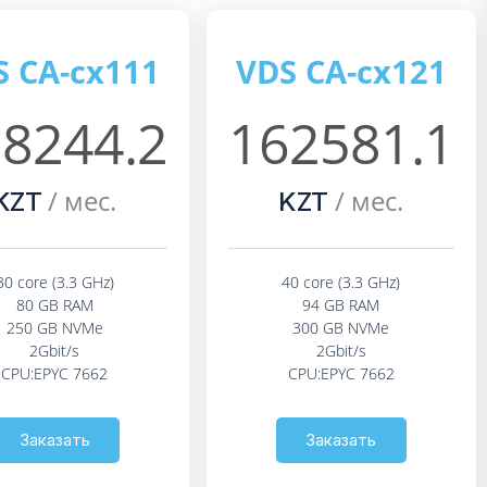
S CA-cx111
VDS CA-cx121
8244.2
162581.1
/ мес.
/ мес.
KZT
KZT
30 core (3.3 GHz)
40 core (3.3 GHz)
80 GB RAM
94 GB RAM
250 GB NVMe
300 GB NVMe
2Gbit/s
2Gbit/s
CPU:EPYC 7662
CPU:EPYC 7662
Заказать
Заказать