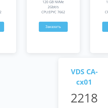
120 GB NVMe
1
2Gbit/s
2
CPU:EPYC 7662
C
Заказать
VDS CA-
cx01
2218