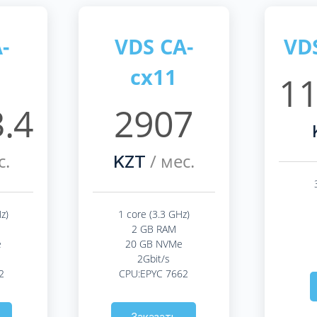
-
VDS CA-
VD
cx11
11
.4
2907
с.
/ мес.
KZT
z)
1 core (3.3 GHz)
2 GB RAM
e
20 GB NVMe
2Gbit/s
2
CPU:EPYC 7662
Заказать