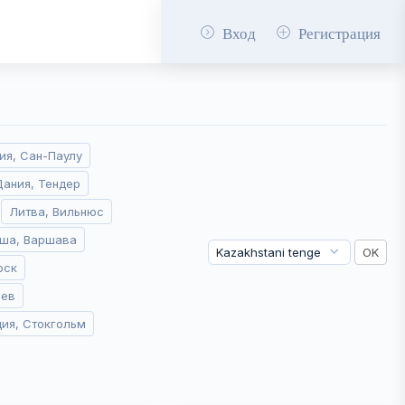
Вход
Регистрация
ия, Сан-Паулу
Дания, Тендер
Литва, Вильнюс
ша, Варшава
рск
иев
ия, Стокгольм