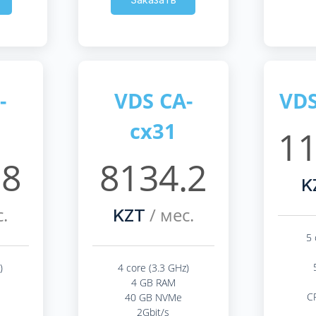
-
VDS CA-
VDS
cx31
11
.8
8134.2
K
.
/ мес.
KZT
5 
)
4 core (3.3 GHz)
4 GB RAM
C
40 GB NVMe
2Gbit/s