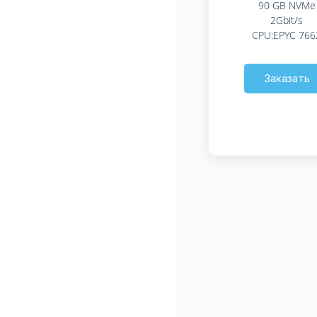
90 GB NVMe
2Gbit/s
CPU:EPYC 766
Заказать