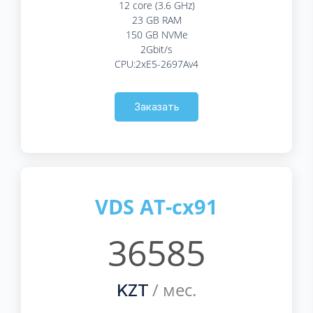
12 core (3.6 GHz)
23 GB RAM
150 GB NVMe
2Gbit/s
CPU:2xE5-2697Av4
Заказать
VDS AT-cx91
36585
/ мес.
KZT