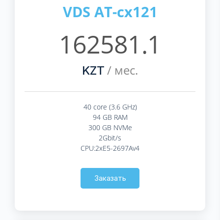
VDS AT-cx121
162581.1
/ мес.
KZT
40 core (3.6 GHz)
94 GB RAM
300 GB NVMe
2Gbit/s
CPU:2xE5-2697Av4
Заказать