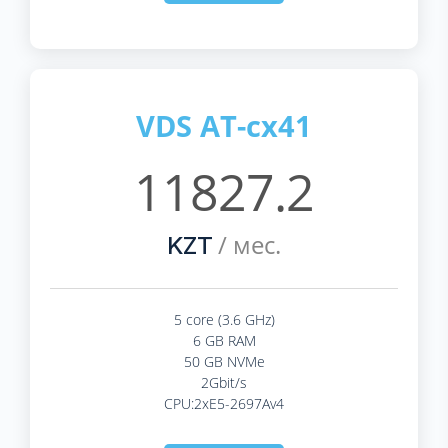
VDS AT-cx41
11827.2
/ мес.
KZT
5 core (3.6 GHz)
6 GB RAM
50 GB NVMe
2Gbit/s
CPU:2xE5-2697Av4