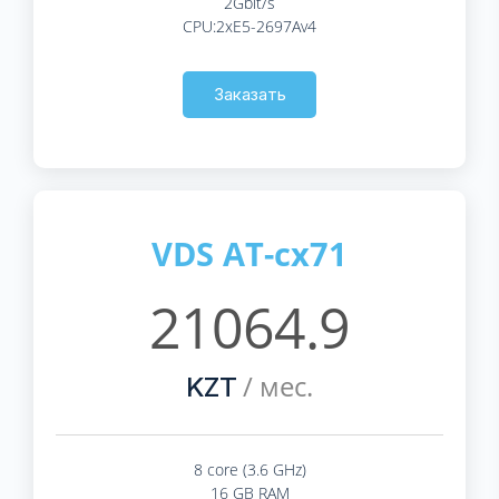
2Gbit/s
CPU:2xE5-2697Av4
Заказать
VDS AT-cx71
21064.9
/ мес.
KZT
8 core (3.6 GHz)
16 GB RAM