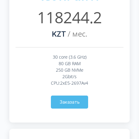
118244.2
/ мес.
KZT
30 core (3.6 GHz)
80 GB RAM
250 GB NVMe
2Gbit/s
CPU:2xE5-2697Av4
Заказать