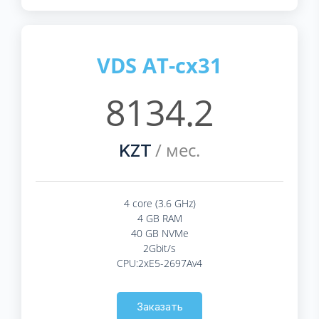
VDS AT-cx31
8134.2
/ мес.
KZT
4 core (3.6 GHz)
4 GB RAM
40 GB NVMe
2Gbit/s
CPU:2xE5-2697Av4
Заказать