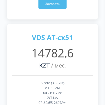
Заказать
VDS AT-cx51
14782.6
/ мес.
KZT
6 core (3.6 GHz)
8 GB RAM
60 GB NVMe
2Gbit/s
CPU:2xE5-2697Av4