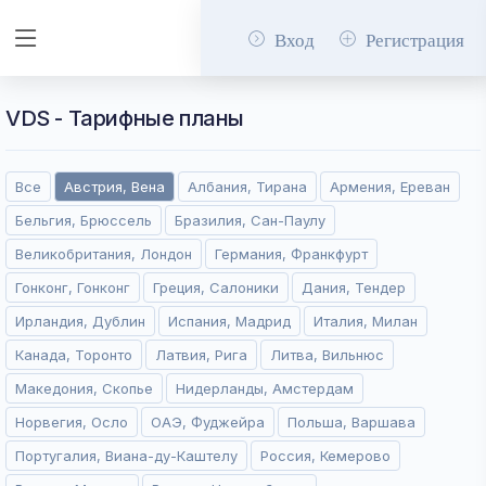
Вход
Регистрация
VDS - Тарифные планы
Все
Австрия, Вена
Албания, Тирана
Армения, Ереван
Бельгия, Брюссель
Бразилия, Сан-Паулу
Великобритания, Лондон
Германия, Франкфурт
Гонконг, Гонконг
Греция, Салоники
Дания, Тендер
Ирландия, Дублин
Испания, Мадрид
Италия, Милан
Канада, Торонто
Латвия, Рига
Литва, Вильнюс
Македония, Скопье
Нидерланды, Амстердам
Норвегия, Осло
ОАЭ, Фуджейра
Польша, Варшава
Португалия, Виана-ду-Каштелу
Россия, Кемерово