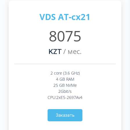
VDS AT-cx21
8075
/ мес.
KZT
2 core (3.6 GHz)
4 GB RAM
25 GB NVMe
2Gbit/s
CPU:2xE5-2697Av4
Заказать