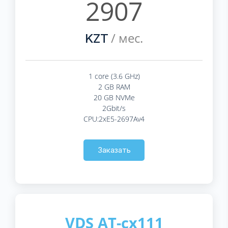
2907
/ мес.
KZT
1 core (3.6 GHz)
2 GB RAM
20 GB NVMe
2Gbit/s
CPU:2xE5-2697Av4
Заказать
VDS AT-cx111