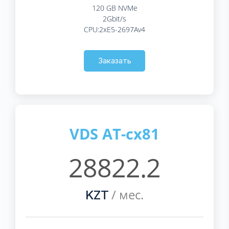
120 GB NVMe
2Gbit/s
CPU:2xE5-2697Av4
Заказать
VDS AT-cx81
28822.2
/ мес.
KZT