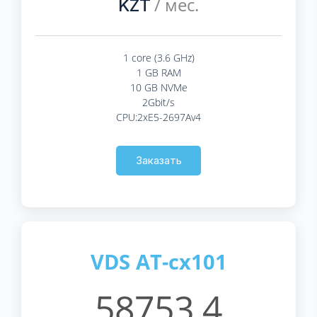
/ мес.
KZT
1 core (3.6 GHz)
1 GB RAM
10 GB NVMe
2Gbit/s
CPU:2xE5-2697Av4
Заказать
VDS AT-cx101
58753.4